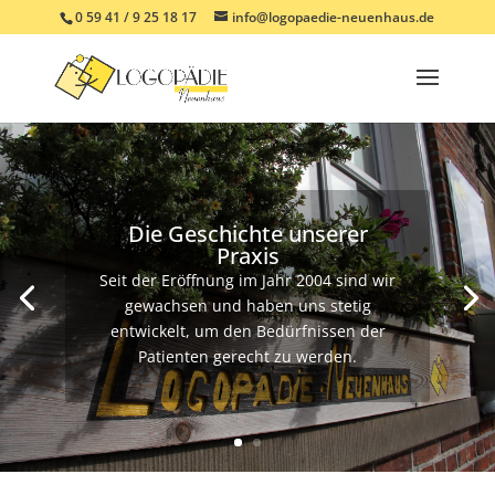
0 59 41 / 9 25 18 17
info@logopaedie-neuenhaus.de
Die Geschichte unserer
Praxis
Seit der Eröffnung im Jahr 2004 sind wir
gewachsen und haben uns stetig
entwickelt, um den Bedürfnissen der
Patienten gerecht zu werden.