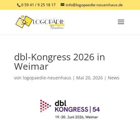
0 59 41 / 9 25 18 17
info@logopaedie-neuenhaus.de
dbl-Kongress 2026 in
Weimar
von
logopaedie-neuenhaus
|
Mai 20, 2026
|
News